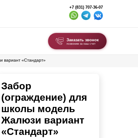
+7 (831) 707-36-07
Заказать звонок
позвоним за наш счет
и вариант «Стандарт»
ВЫБОР ПО ТИПУ
Модульные заборы и ограждения
Забор
Комбинированные заборы
Секционные заборы
(ограждение) для
школы модель
ВОРОТА И КАЛИТКИ
Жалюзи вариант
Ворота откатные
«Стандарт»
Ворота распашные
Каркасы ворот