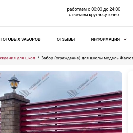
работаем с 00:00 до 24:00
отвечаем круглосуточно
 ГОТОВЫХ ЗАБОРОВ
ОТЗЫВЫ
ИНФОРМАЦИЯ
аждения для школ
Забор (ограждение) для школы модель Жалюз
ВЫБОР ПО МАТЕРИАЛУ
Заборы с кирпичными столбами
Заборы из евроштакетника
горизонтального
Металлические заборы для дачи
Забор жалюзи с кирпичными столбами
Металлические заборы
Металлические ограждения