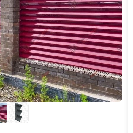
ВЫБОР ПО ХАРАКТЕРИСТИКАМ
Горизонтальные заборы
Высокие заборы
Красивые, дизайнерские заборы
ВЫБОР ПО СПОСОБУ МОНТАЖА
Заборы под ключ
Готовые заборы
Комплекты заборов-лего "сделай сам"
Быстровозводимые заборы