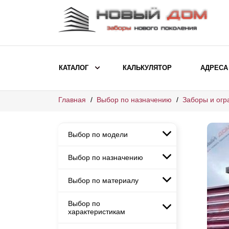
КАТАЛОГ
КАЛЬКУЛЯТОР
АДРЕСА
Главная
Выбор по назначению
Заборы и огр
ВЫБОР ПО МОДЕЛИ
Заборы Ранчо
Выбор по модели
Заборы Хай-тек
Заборы Классика
Выбор по назначению
Заборы Ранчо
Заборы Жалюзи
Заборы Хай-тек
Выбор по материалу
Заборы и ограждения для
Заборы Классика
детских садов
ВЫБОР ПО НАЗНАЧЕНИЮ
Заборы Жалюзи
Выбор по
Заборы с кирпичными столбами
Заборы для дачи
характеристикам
Заборы и ограждения для детских
Заборы из евроштакетника
Элитные заборы для коттеджей
садов