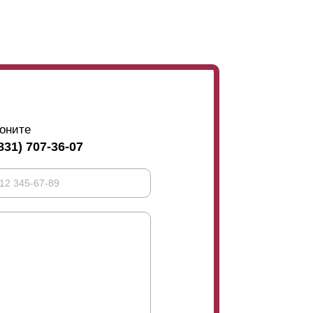
ций свыше 150 см
ламели
могут прогибаться,
ели. Их прикрепляют к полке
ламели
с
к. При отсутствии нахлеста заклепки,
ляется лицевой. Это вы можете увидеть на
оните
м и эксплуатационным данным, но с точки
831) 707-36-07
ком случае многим так может показаться. И
клепки.