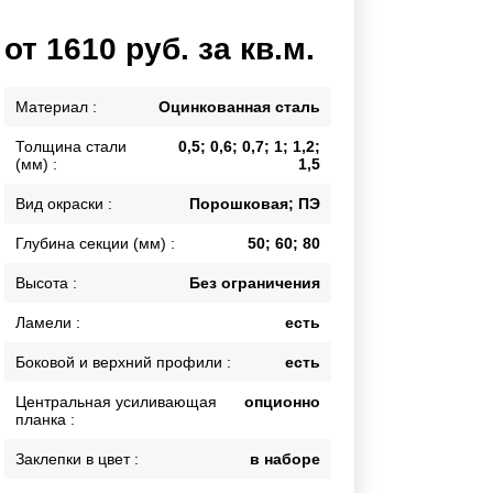
Калитки
от 1610 руб. за кв.м.
Входные группы
Ворота складные гармошка
Материал :
Оцинкованная сталь
Толщина стали
0,5; 0,6; 0,7; 1; 1,2;
ВСЕ ДЛЯ ЗАБОРА
(мм) :
1,5
Панели для забора
Вид окраски :
Порошковая; ПЭ
Глубина секции (мм) :
50; 60; 80
Высота :
Без ограничения
Ламели :
есть
Боковой и верхний профили :
есть
Центральная усиливающая
опционно
планка :
Заклепки в цвет :
в наборе