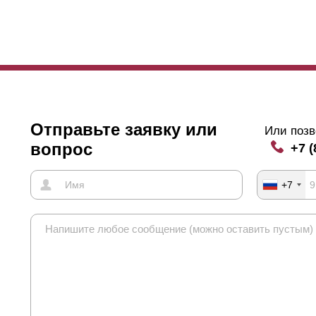
хлест
ламели
, чтобы он проходил по всей высоте ее полки.
хлест связан еще с одной характеристикой забора. При длине сек
чтобы избежать этого, по задней стенке заграждения крепят усилит
аночной стороны забора. Это - сторона, которая смотрит на участо
крепляющие усилитель, просматриваются с той стороны, которая яв
о внизу.
Отправьте заявку или
Или позв
т факт, что заклепки видны снаружи, не мешает его функциональны
вопрос
+7 (
ния эстетики, возможно для кого-то это не лучший вариант. Во вся
т появляется возможность нахлеста, который прекрасно скрывает за
+7