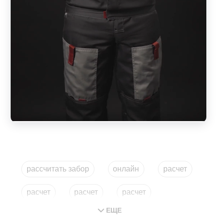
рассчитать забор
онлайн
расчет
расчет
расчет
расчет
ЕЩЕ
забор онлайн
рассчитать мастеровит