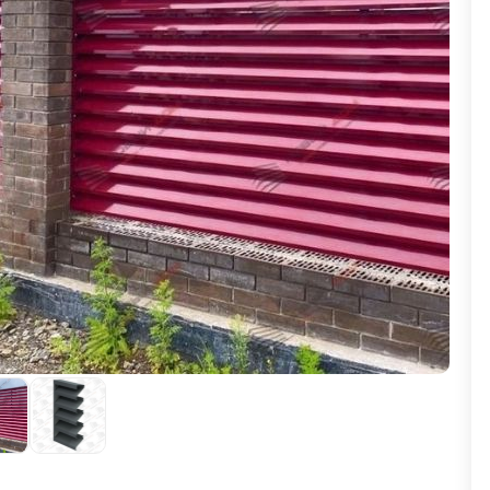
ВЫБОР ПО ХАРАКТЕРИСТИКАМ
Горизонтальные заборы
Высокие заборы
Красивые, дизайнерские заборы
ВЫБОР ПО СПОСОБУ МОНТАЖА
Заборы под ключ
Готовые заборы
Комплекты заборов-лего "сделай сам"
Быстровозводимые заборы