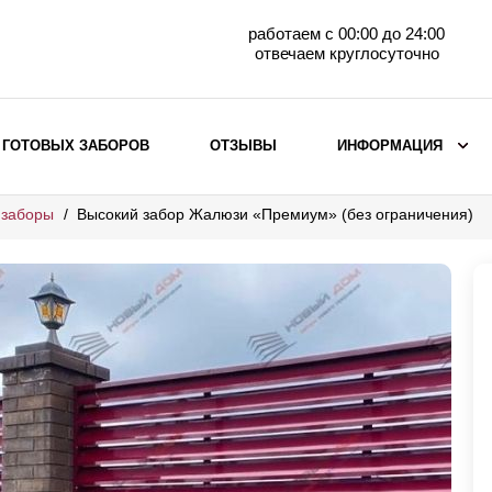
работаем с 00:00 до 24:00
отвечаем круглосуточно
 ГОТОВЫХ ЗАБОРОВ
ОТЗЫВЫ
ИНФОРМАЦИЯ
 заборы
Высокий забор Жалюзи «Премиум» (без ограничения)
ВЫБОР ПО МАТЕРИАЛУ
Заборы с кирпичными столбами
Заборы из евроштакетника
горизонтального
Металлические заборы для дачи
Забор жалюзи с кирпичными столбами
Металлические заборы
Металлические ограждения