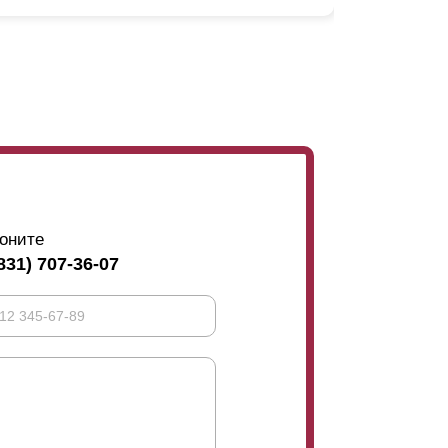
ьше, чем когда планки расположены друг над
бразом уменьшается еще больше.
не сильно меняется. И
зор вашего участка закрыт для прохожего.
ерх. Не очень удобно. И тогда обычно видно
бенно если он высокий, верхняя часть дома
 важно избежать подобных отклонений, то
ажно, вы можете выбрать меньший нахлест или
оните
то аспект дизайна. На задней части секции,
831) 707-36-07
имо избегать прогиба таких
сти ограждения (см. фото). Когда планки