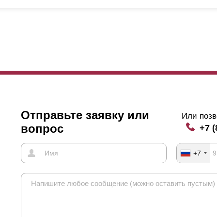
рекрывают друг друга, угол обзора такого ограждения немного бол
угом. А когда нахлест увеличивается, угол обзора естественным о
чему мы сделали такую градацию нахлеста? Угол обзора, конечно, 
гда
ламели
стыкуются, и когда они накладываются друг на друга, об
бы увидеть сквозь забор, нужно наклониться и посмотреть снизу вв
ько небо. Но если ваш дом находится очень близко к забору, и осо
жет оказаться в поле зрения любопытного прохожего. Если для вас
едует выбрать максимальный нахлест. А если для вас это не так в
обще без нахлеста, в этом случае забор будет стоить дешевле.
Отправьте заявку или
Или позв
ще один аспект, который следует учитывать при выборе нахлеста. Э
вопрос
+7 (
ина которой превышает 1,5 м, устанавливается усилитель. Необход
инных
ламелей
. Крепления такого усилителя видны на передней ча
+7
кладываются друг на друга, они скрывают эти крепления.