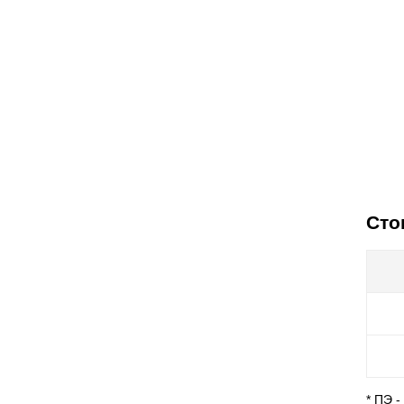
Сто
* ПЭ 