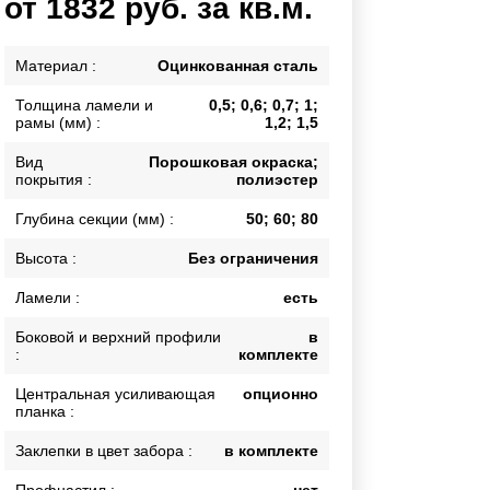
от 1832 руб. за кв.м.
Калитки
Входные группы
Материал :
Оцинкованная сталь
Ворота складные гармошка
Толщина ламели и
0,5; 0,6; 0,7; 1;
рамы (мм) :
1,2; 1,5
ВСЕ ДЛЯ ЗАБОРА
Вид
Порошковая окраска;
покрытия :
полиэстер
Панели для забора
Глубина секции (мм) :
50; 60; 80
Высота :
Без ограничения
Ламели :
есть
Боковой и верхний профили
в
:
комплекте
Центральная усиливающая
опционно
планка :
Заклепки в цвет забора :
в комплекте