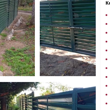
ВЫБОР ПО ХАРАКТЕРИСТИКАМ
К
Горизонтальные заборы
Высокие заборы
Красивые, дизайнерские заборы
ВЫБОР ПО СПОСОБУ МОНТАЖА
Заборы под ключ
Готовые заборы
Комплекты заборов-лего "сделай сам"
Быстровозводимые заборы