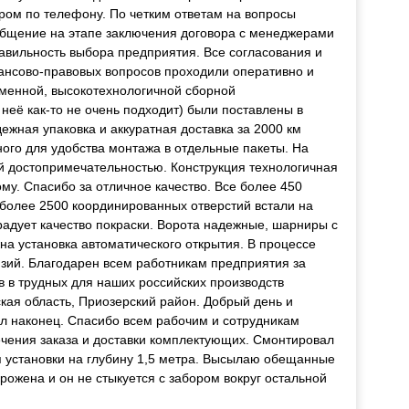
ром по телефону. По четким ответам на вопросы
общение на этапе заключения договора с менеджерами
равильность выбора предприятия. Все согласования и
ансово-правовых вопросов проходили оперативно и
менной, высокотехнологичной сборной
 неё как-то не очень подходит) были поставлены в
ежная упаковка и аккуратная доставка за 2000 км
ного для удобства монтажа в отдельные пакеты. На
й достопримечательностью. Конструкция технологичная
му. Спасибо за отличное качество. Все более 450
олее 2500 координированных отверстий встали на
 радует качество покраски. Ворота надежные, шарниры с
на установка автоматического открытия. В процессе
нзий. Благодарен всем работникам предприятия за
в трудных для наших российских производств
кая область, Приозерский район. Добрый день и
л наконец. Спасибо всем рабочим и сотрудникам
ечения заказа и доставки комплектующих. Смонтировал
я установки на глубину 1,5 метра. Высылаю обещанные
рожена и он не стыкуется с забором вокруг остальной