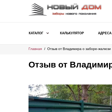
КАТАЛОГ
КАЛЬКУЛЯТОР
АДРЕСА
Главная
Отзыв от Владимира о заборе-жалюзи
ВЫБОР ПО МОДЕЛИ
Заборы Ранчо
Отзыв от Владимир
Заборы Хай-тек
Заборы Классика
Заборы Жалюзи
ВЫБОР ПО НАЗНАЧЕНИЮ
Заборы и ограждения для детских
садов