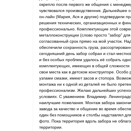
окрепло после первого же общения с менедже
чувствовался производственник. Дальнейшее 
он-лайн (Мария, Ася и другие) подтвердили п
решения технических, организационных и фин
профессионально. Комплектующие этой совре
металлоконструкции (слово просто "забор" для
согласованный срок прямо на мой участок. Над
обеспечили сохранность груза, рассортирован
сегодняшний день забор собран и стал местно
и без особых проблем удалось её собрать одно
комплектующих, имеющих в общей сложности б
свои места как в детском конструкторе. Особо
узлами смазки, имеют засов и стопора. Возмож
монтажа ни к одной из деталей не было прете
профессионализм. Желаю дальнейших успехов 
условиях. С уважением. Владимир. Ленинградс
наилучшие пожелания. Монтаж забора закончи
завода за качество и общение во время обесп
один без помощников и столбы надставлял дл
фото. Пока территория вдоль забора не облаго
территории.