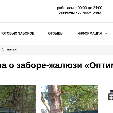
работаем с 00:00 до 24:00
отвечаем круглосуточно
 ГОТОВЫХ ЗАБОРОВ
ОТЗЫВЫ
ИНФОРМАЦИЯ
 «Оптима»
ВЫБОР ПО МАТЕРИАЛУ
Заборы с кирпичными столбами
а о заборе-жалюзи «Опти
Заборы из евроштакетника
горизонтального
Металлические заборы для дачи
Забор жалюзи с кирпичными столбами
Металлические заборы
Металлические ограждения