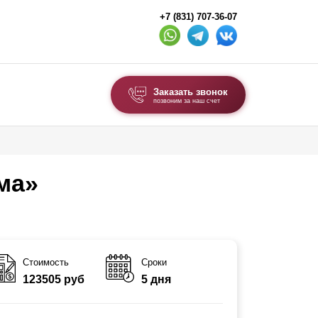
+7 (831) 707-36-07
Заказать звонок
позвоним за наш счет
ВЫБОР ПО ТИПУ
Модульные заборы и ограждения
ма»
Комбинированные заборы
Секционные заборы
ВОРОТА И КАЛИТКИ
Стоимость
Сроки
123505 руб
5 дня
Ворота откатные
Ворота распашные
Каркасы ворот